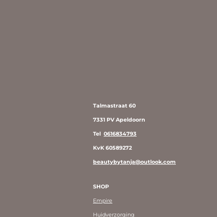
Talmastraat 60
7331 PV Apeldoorn
Tel
0616834793
KvK 60589272
beautybytanja@outlook.com
SHOP
Empire
Huidverzorging