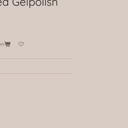
d Gelpolish
en