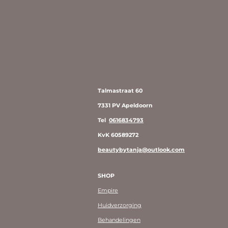
Talmastraat 60
7331 PV Apeldoorn
Tel
0616834793
KvK 60589272
beautybytanja@outlook.com
SHOP
Empire
Huidverzorging
Behandelingen