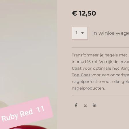
€ 12,50
In winkelwag
Transformeer je nagels met
inhoud 15 ml. Verrijk de er
Coat
voor optimale hechtin
Top Coat
voor een onberispe
nagelperfectie voor elke ge
nagelproducten.
D
D
S
e
e
h
l
e
a
e
l
r
n
e