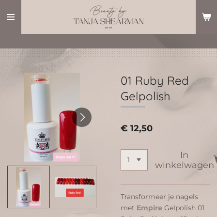
Ga
direct
naar
de
hoofdinhoud
01 Ruby Red
Gelpolish
€ 12,50
In
winkelwagen
Transformeer je nagels
met
Empire
Gelpolish 01