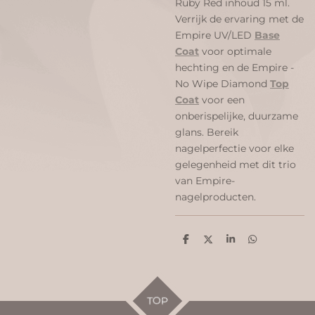
Ruby Red inhoud 15 ml.
Verrijk de ervaring met de
Empire UV/LED
Base
Coat
voor optimale
hechting en de Empire -
No Wipe Diamond
Top
Coat
voor een
onberispelijke, duurzame
glans. Bereik
nagelperfectie voor elke
gelegenheid met dit trio
van Empire-
nagelproducten.
D
D
S
D
e
e
h
e
l
e
a
l
e
l
r
e
n
e
n
TOP