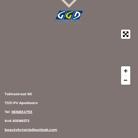
Talmastraat 60
7331 PV Apeldoorn
Tel
0616834793
KvK 60589272
beautybytanja@outlook.com