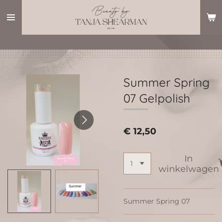
Ga
direct
naar
de
hoofdinhoud
Summer Spring
07 Gelpolish
€ 12,50
In
winkelwagen
Summer Spring 07