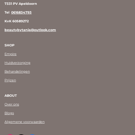
7331 PV Apeldoorn
Tel
0616834793
KvK 60589272
beautybytanja@outlook.com
SHOP
Empire
Huidverzorging
Behandelingen
Prijzen
ABOUT
Over ons
Blogs
Algemene voorwaarden