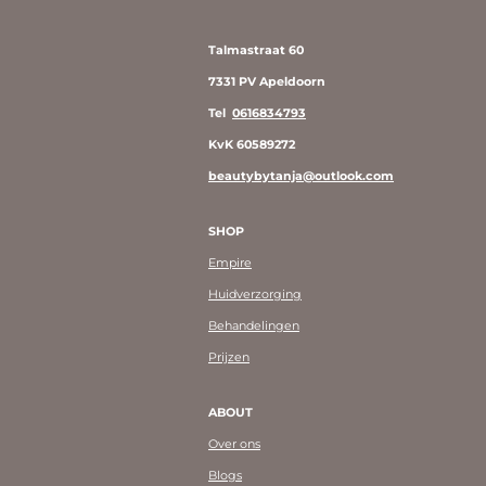
Talmastraat 60
7331 PV Apeldoorn
Tel
0616834793
KvK 60589272
beautybytanja@outlook.com
SHOP
Empire
Huidverzorging
Behandelingen
Prijzen
ABOUT
Over ons
Blogs