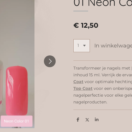
01 Neon Col
€ 12,50
In winkelwag
Transformeer je nagels met
inhoud 15 ml. Verrijk de er
Coat
voor optimale hechtin
Top Coat
voor een onberispe
nagelperfectie voor elke ge
nagelproducten.
D
D
S
e
e
h
l
e
a