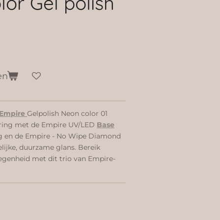
or Gel polish
en
Empire
Gelpolish Neon color 01
varing met de Empire UV/LED
Base
g en de Empire - No Wipe Diamond
lijke, duurzame glans. Bereik
legenheid met dit trio van Empire-