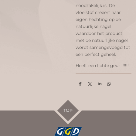
noodzakelijk is. De
vloeistof creëert haar
eigen hechting op de
natuurlijke nagel
waardoor het product
met de natuurlijke nagel
wordt samengevoegd tot
een perfect geheel.
Heeft een lichte geur !!!!!!
D
D
S
D
e
e
h
e
l
e
a
l
e
l
r
e
n
e
n
TOP