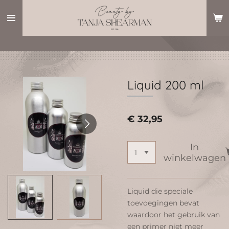
Ga
direct
naar
de
hoofdinhoud
Liquid 200 ml
€ 32,95
In
winkelwagen
Liquid die speciale
toevoegingen bevat
waardoor het gebruik van
een primer niet meer