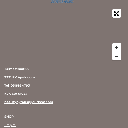
Talmastraat 60
7331 PV Apeldoorn
Tel
0616834793
KvK 60589272
beautybytanja@outlook.com
SHOP
Empire