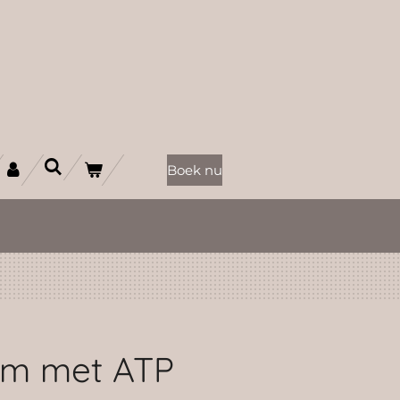
Boek nu
am met ATP