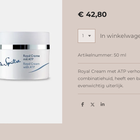
€ 42,80
In winkelwag
Artikelnummer:
50 ml
Royal Cream met ATP verhoo
combinatiehuid, heeft een b
evenwichtig uiterlijk.
D
D
S
e
e
h
l
e
a
e
l
r
n
e