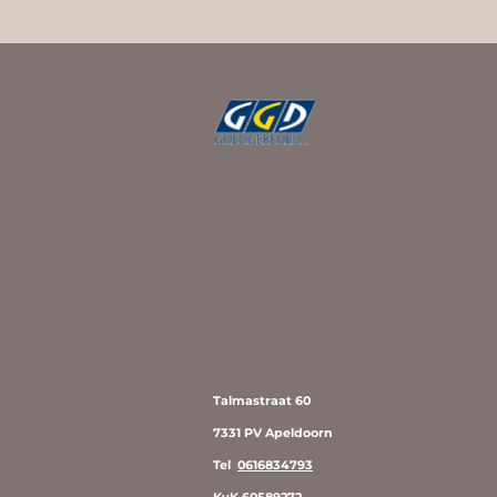
Talmastraat 60
7331 PV Apeldoorn
Tel
0616834793