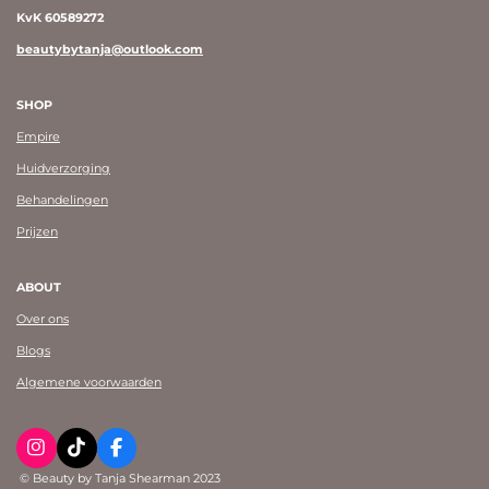
KvK 60589272
beautybytanja@outlook.com
SHOP
Empire
Huidverzorging
Behandelingen
Prijzen
ABOUT
Over ons
Blogs
Algemene voorwaarden
I
T
F
n
i
a
© Beauty by Tanja Shearman 2023