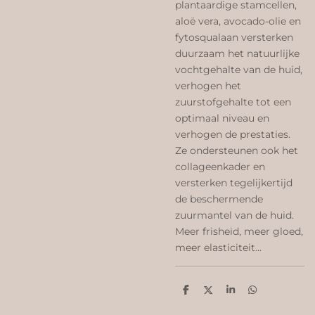
plantaardige stamcellen,
aloë vera, avocado-olie en
fytosqualaan versterken
duurzaam het natuurlijke
vochtgehalte van de huid,
verhogen het
zuurstofgehalte tot een
optimaal niveau en
verhogen de prestaties.
Ze ondersteunen ook het
collageenkader en
versterken tegelijkertijd
de beschermende
zuurmantel van de huid.
Meer frisheid, meer gloed,
meer elasticiteit...
D
D
S
D
e
e
h
e
l
e
a
l