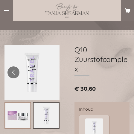
Ga
direct
naar
de
hoofdinhoud
Q10
Zuurstofcomple
x
€ 30,60
Inhoud