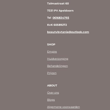
Talmastraat 60
7331 PV Apeldoorn
Tel
0616834793
KvK 60589272
beautybytanja@outlook.com
SHOP
Empire
Huidverzorging
Behandelingen
Prijzen
ABOUT
Over ons
Blogs
Algemene voorwaarden