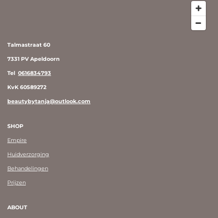
Talmastraat 60
7331 PV Apeldoorn
Tel
0616834793
KvK 60589272
beautybytanja@outlook.com
SHOP
Empire
Huidverzorging
Behandelingen
Prijzen
ABOUT