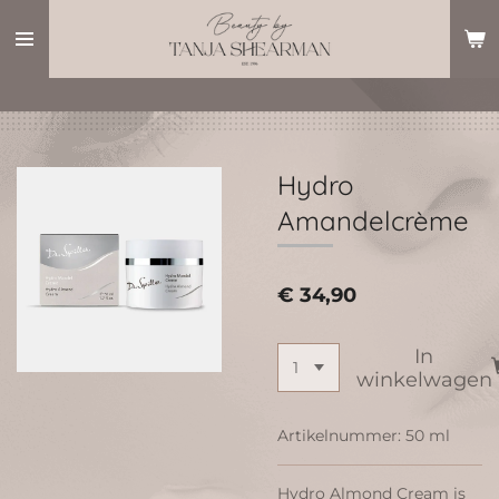
Ga
direct
naar
de
hoofdinhoud
Hydro
Amandelcrème
€ 34,90
In
winkelwagen
Artikelnummer:
50 ml
Hydro Almond Cream is