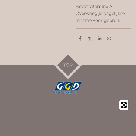
Bevat vitamine A.
Overweeg je dagelijkse
inname vóór gebruik.
D
D
S
D
e
e
h
e
l
e
a
l
e
l
r
e
n
e
n
TOP