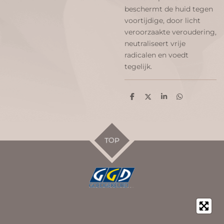
beschermt de huid tegen
voortijdige, door licht
veroorzaakte veroudering,
neutraliseert vrije
radicalen en voedt
tegelijk.
D
D
S
D
e
e
h
e
l
e
a
l
e
l
r
e
n
e
n
TOP