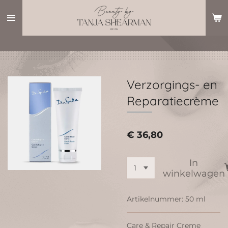
Ga
direct
naar
de
hoofdinhoud
Verzorgings- en
Reparatiecrème
€ 36,80
In
winkelwagen
Artikelnummer:
50 ml
Care & Repair Creme