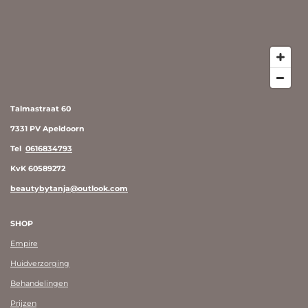
Talmastraat 60
7331 PV Apeldoorn
Tel
0616834793
KvK 60589272
beautybytanja@outlook.com
SHOP
Empire
Huidverzorging
Behandelingen
Prijzen