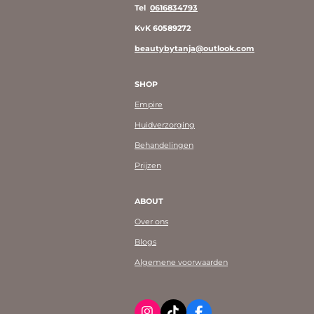
Tel
0616834793
KvK 60589272
beautybytanja@outlook.com
SHOP
Empire
Huidverzorging
Behandelingen
Prijzen
ABOUT
Over ons
Blogs
Algemene voorwaarden