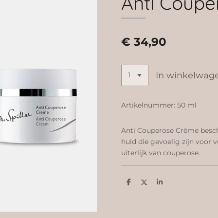
Anti Coup
€ 34,90
In winkelwag
Artikelnummer:
50 ml
Anti Couperose Crème besch
huid die gevoelig zijn voor 
uiterlijk van couperose.
D
D
S
e
e
h
l
e
a
e
l
r
n
e