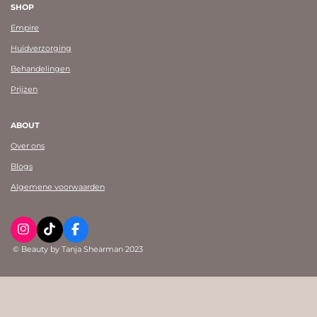
SHOP
Empire
Huidverzorging
Behandelingen
Prijzen
ABOUT
Over ons
Blogs
Algemene voorwaarden
I
T
F
n
i
a
© Beauty by Tanja Shearman 2023
s
k
c
t
T
e
a
o
b
g
k
o
r
o
a
k