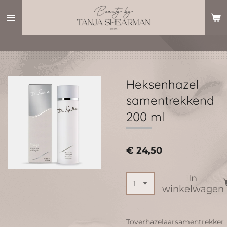
Ga
direct
naar
de
hoofdinhoud
Heksenhazel
samentrekkend
200 ml
€ 24,50
In
winkelwagen
Toverhazelaarsamentrekker