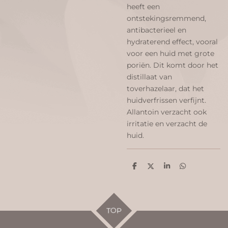
heeft een
ontstekingsremmend,
antibacterieel en
hydraterend effect, vooral
voor een huid met grote
poriën. Dit komt door het
distillaat van
toverhazelaar, dat het
huidverfrissen verfijnt.
Allantoin verzacht ook
irritatie en verzacht de
huid.
D
D
S
D
e
e
h
e
l
e
a
l
e
l
r
e
n
e
n
TOP