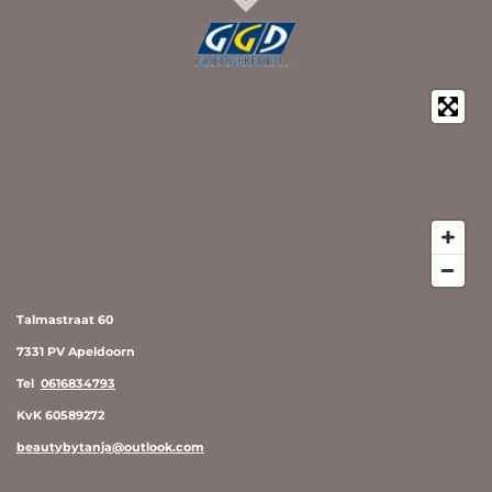
Talmastraat 60
7331 PV Apeldoorn
Tel
0616834793
KvK 60589272
beautybytanja@outlook.com