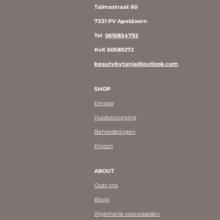
Talmastraat 60
7331 PV Apeldoorn
Tel
0616834793
KvK 60589272
beautybytanja@outlook.com
SHOP
Empire
Huidverzorging
Behandelingen
Prijzen
ABOUT
Over ons
Blogs
Algemene voorwaarden