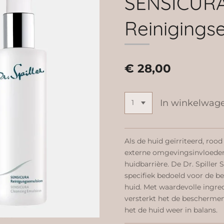
SENSICUR
Reinigings
€ 28,00
In winkelwag
Als de huid geïrriteerd, roo
externe omgevingsinvloeden
huidbarrière. De Dr. Spille
specifiek bedoeld voor de b
huid.
Met waardevolle ingredi
versterkt het de beschermen
het de huid weer in balans.