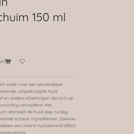
in
schuim 150 ml
en
m staat voor een poriëndiepe
leisende, uitgedroogde huid.
of en andere afzettingen die zich op
rzichtig verwijderd. Het
huim dompelt de huid dag na dag
kkende actieve ingrediënten. Zeewier
ebben een intens hydraterend effect
ingservaring.