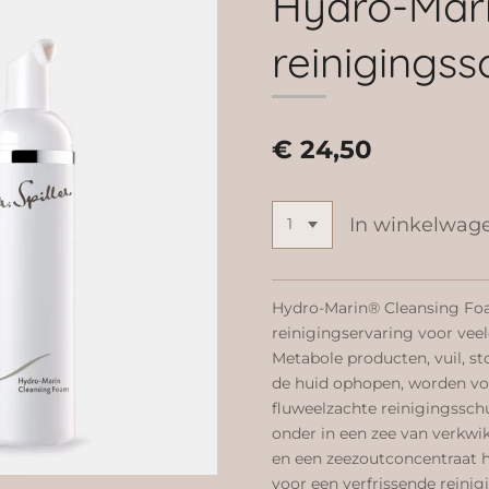
Hydro-Mar
reinigings
€ 24,50
In winkelwag
Hydro-Marin® Cleansing Foa
reinigingservaring voor vee
Metabole producten, vuil, st
de huid ophopen, worden voo
fluweelzachte reinigingssc
onder in een zee van verkwi
en een zeezoutconcentraat h
voor een verfrissende reinig