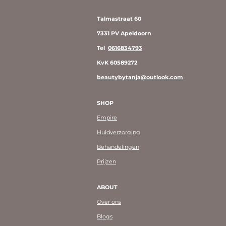
Talmastraat 60
7331 PV Apeldoorn
Tel
0616834793
KvK 60589272
beautybytanja@outlook.com
SHOP
Empire
Huidverzorging
Behandelingen
Prijzen
ABOUT
Over ons
Blogs