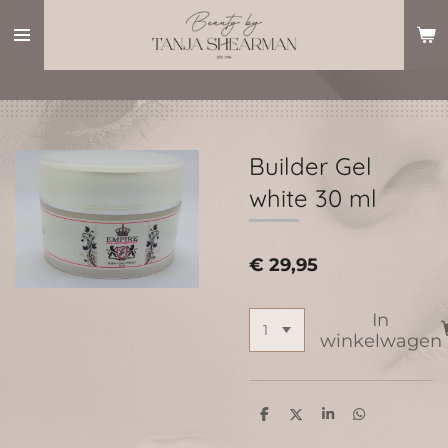
Ga
direct
naar
de
hoofdinhoud
Builder Gel
white 30 ml
€ 29,95
In
winkelwagen
D
D
S
D
e
e
h
e
l
e
a
l