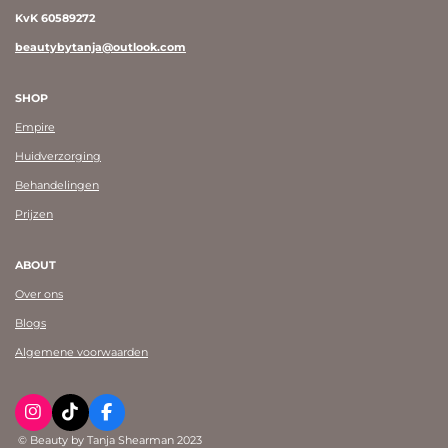
KvK 60589272
beautybytanja@outlook.com
SHOP
Empire
Huidverzorging
Behandelingen
Prijzen
ABOUT
Over ons
Blogs
Algemene voorwaarden
I
T
F
n
i
a
© Beauty by Tanja Shearman 2023