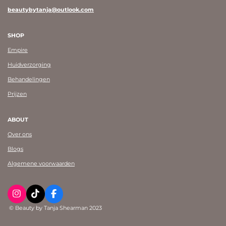
beautybytanja@outlook.com
SHOP
Empire
Huidverzorging
Behandelingen
Prijzen
ABOUT
Over ons
Blogs
Algemene voorwaarden
I
T
F
n
i
a
© Beauty by Tanja Shearman 2023
s
k
c
t
T
e