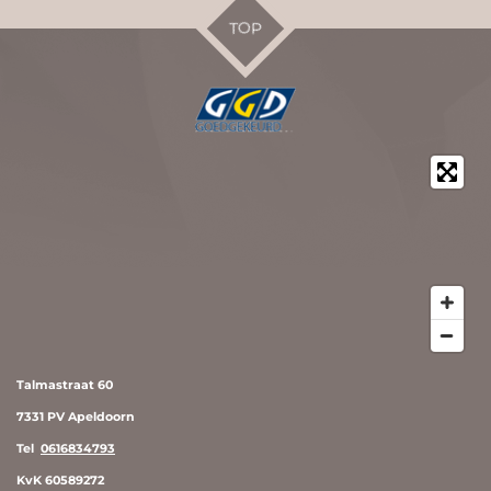
TOP
Talmastraat 60
7331 PV Apeldoorn
Tel
0616834793
KvK 60589272