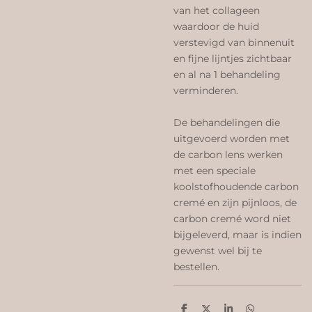
van het collageen
waardoor de huid
verstevigd van binnenuit
en fijne lijntjes zichtbaar
en al na 1 behandeling
verminderen.
De behandelingen die
uitgevoerd worden met
de carbon lens werken
met een speciale
koolstofhoudende carbon
cremé en zijn pijnloos, de
carbon cremé word niet
bijgeleverd, maar is indien
gewenst wel bij te
bestellen.
D
D
S
D