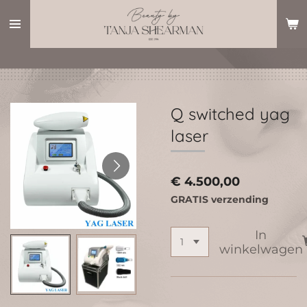
Ga
direct
naar
de
hoofdinhoud
Q switched yag
laser
€ 4.500,00
GRATIS verzending
In
winkelwagen