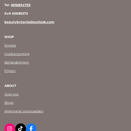
Tel
0616834793
KvK 60589272
beautybytanja@outlook.com
SHOP
Empire
Huidverzorging
Behandelingen
Prijzen
ABOUT
Over ons
Blogs
Algemene voorwaarden
I
T
F