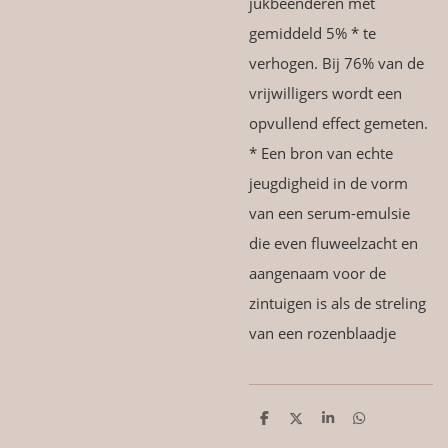
jukbeenderen met
gemiddeld 5% * te
verhogen. Bij 76% van de
vrijwilligers wordt een
opvullend effect gemeten.
* Een bron van echte
jeugdigheid in de vorm
van een serum-emulsie
die even fluweelzacht en
aangenaam voor de
zintuigen is als de streling
van een rozenblaadje
D
D
S
D
e
e
h
e