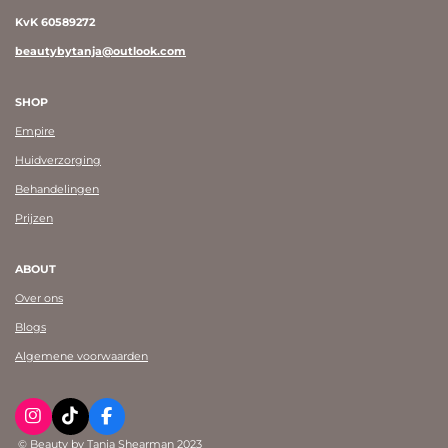
KvK 60589272
beautybytanja@outlook.com
SHOP
Empire
Huidverzorging
Behandelingen
Prijzen
ABOUT
Over ons
Blogs
Algemene voorwaarden
I
T
F
n
i
a
© Beauty by Tanja Shearman 2023