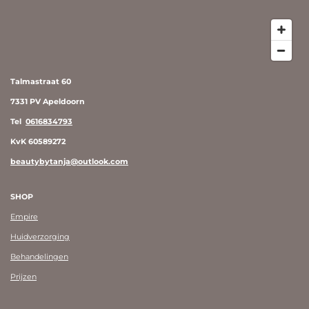
Talmastraat 60
7331 PV Apeldoorn
Tel
0616834793
KvK 60589272
beautybytanja@outlook.com
SHOP
Empire
Huidverzorging
Behandelingen
Prijzen