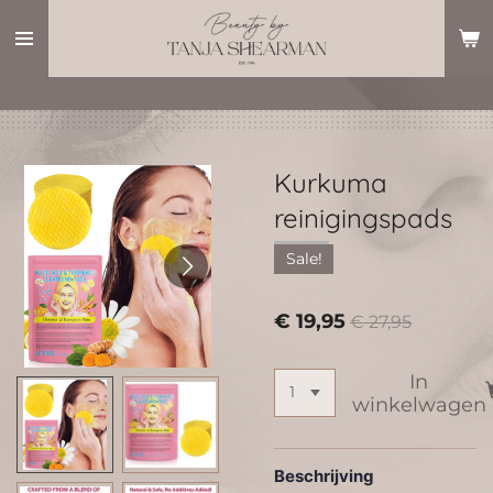
Ga
direct
naar
de
hoofdinhoud
Kurkuma
reinigingspads
Sale!
€ 19,95
€ 27,95
In
winkelwagen
Beschrijving