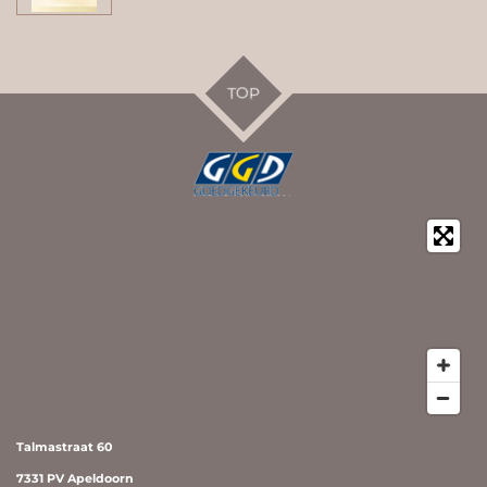
TOP
Talmastraat 60
7331 PV Apeldoorn