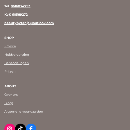
Tel
0616834793
KvK 60589272
beautybytanja@outlook.com
SHOP
Empire
Huidverzorging
Behandelingen
Prijzen
ABOUT
Over ons
Blogs
Algemene voorwaarden