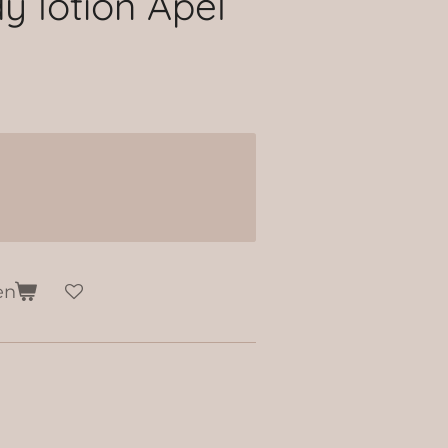
 lotion Apel
en