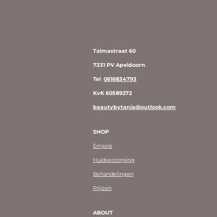
Talmastraat 60
7331 PV Apeldoorn
Tel
0616834793
KvK 60589272
beautybytanja@outlook.com
SHOP
Empire
Huidverzorging
Behandelingen
Prijzen
ABOUT