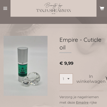
Ga
direct
naar
de
hoofdinhoud
Empire - Cuticle
oil
€ 9,99
In
winkelwagen
Verzorg je nagelriemen
met deze
Empire
rijke