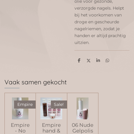
olie voor gezonde,
verzorgde nagels. Helpt
bij het voorkomen van
droge en gescheurde
nagelriemen, zodat je
handen er altijd prachtig
uitzien.
D
D
S
D
e
e
h
e
l
e
a
l
e
l
r
e
n
e
n
Vaak samen gekocht
Empire
Sale!
Empire
Empire
06 Nude
- No
hand &
Gelpolis