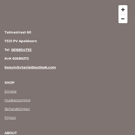
Talmastraat 60
7331 PV Apeldoorn
Tel
0616834793
KvK 60589272
beautybytanja@outlook.com
SHOP
Empire
Huidverzorging
Behandelingen
Prijzen
ABOUT