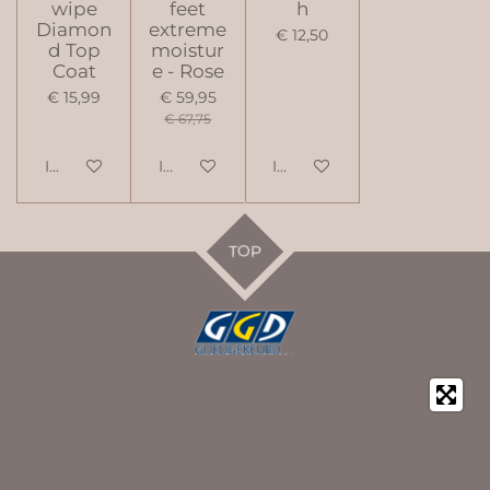
wipe
feet
h
Diamon
extreme
€ 12,50
d Top
moistur
Coat
e - Rose
€ 15,99
€ 59,95
€ 67,75
In winkelwagen
In winkelwagen
In winkelwagen
TOP