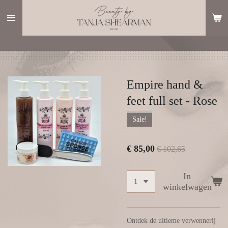
Ga
direct
naar
de
hoofdinhoud
Empire hand &
feet full set - Rose
Sale!
€ 85,00
€ 102,65
In
winkelwagen
Ontdek de ultieme verwennerij