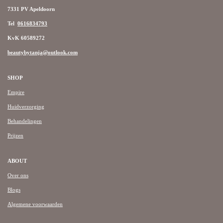
7331 PV Apeldoorn
Tel
0616834793
KvK 60589272
beautybytanja@outlook.com
SHOP
Empire
Huidverzorging
Behandelingen
Prijzen
ABOUT
Over ons
Blogs
Algemene voorwaarden