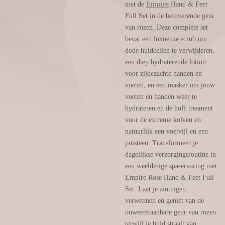
met de
Empire
Hand & Feet
Full Set in de betoverende geur
van rozen. Deze complete set
bevat een luxueuze scrub om
dode huidcellen te verwijderen,
een diep hydraterende lotion
voor zijdezachte handen en
voeten, en een masker om jouw
voeten en handen weer te
hydrateren en de hoff treament
voor de extreme kolven en
natuurlijk een voetvijl en een
puisteen. Transformeer je
dagelijkse verzorgingsroutine in
een weelderige spa-ervaring met
Empire Rose Hand & Feet Full
Set. Laat je zintuigen
verwennen en geniet van de
onweerstaanbare geur van rozen
terwijl je huid straalt van