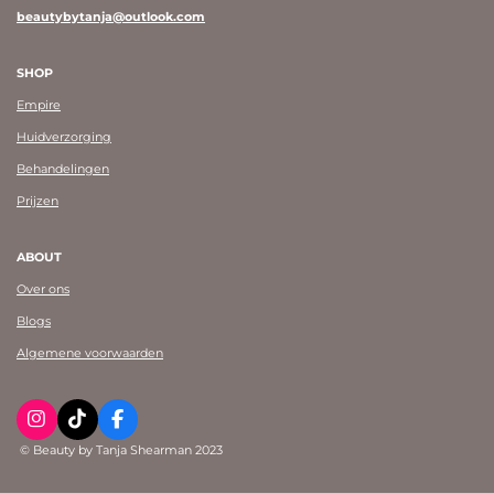
beautybytanja@outlook.com
SHOP
Empire
Huidverzorging
Behandelingen
Prijzen
ABOUT
Over ons
Blogs
Algemene voorwaarden
I
T
F
n
i
a
© Beauty by Tanja Shearman 2023
s
k
c
t
T
e