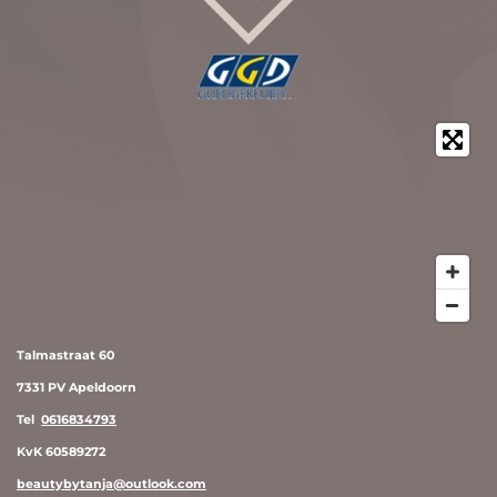
Talmastraat 60
7331 PV Apeldoorn
Tel
0616834793
KvK 60589272
beautybytanja@outlook.com