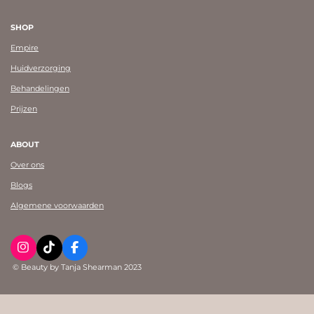
SHOP
Empire
Huidverzorging
Behandelingen
Prijzen
ABOUT
Over ons
Blogs
Algemene voorwaarden
I
T
F
n
i
a
© Beauty by Tanja Shearman 2023
s
k
c
t
T
e
a
o
b
g
k
o