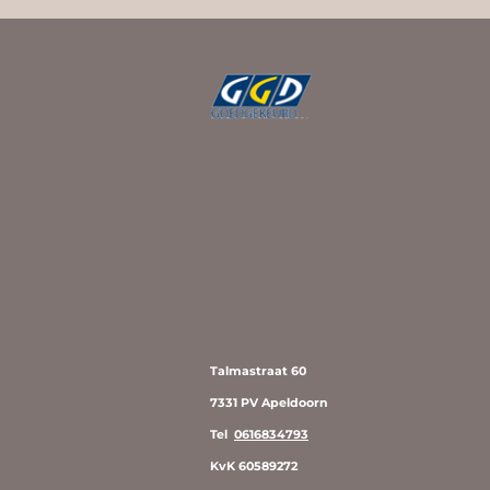
Talmastraat 60
7331 PV Apeldoorn
Tel
0616834793
KvK 60589272