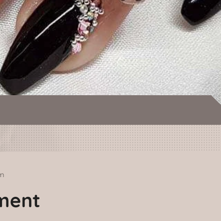
m
ment