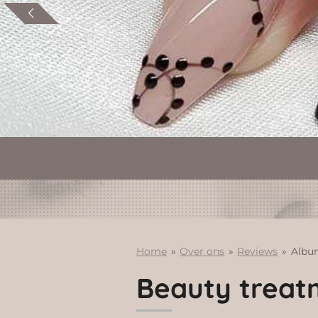
Home
»
Over ons
»
Reviews
»
Albu
Beauty treat