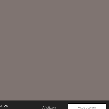
or op
Afwijzen
Accepteren